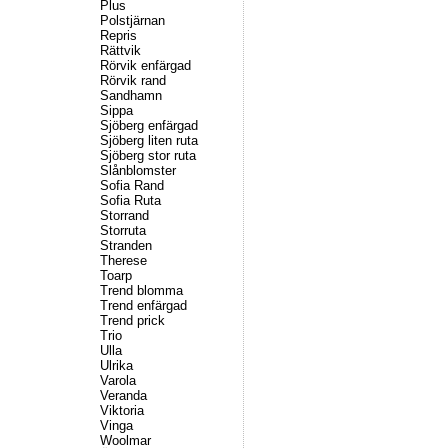
Plus
Polstjärnan
Repris
Rättvik
Rörvik enfärgad
Rörvik rand
Sandhamn
Sippa
Sjöberg enfärgad
Sjöberg liten ruta
Sjöberg stor ruta
Slånblomster
Sofia Rand
Sofia Ruta
Storrand
Storruta
Stranden
Therese
Toarp
Trend blomma
Trend enfärgad
Trend prick
Trio
Ulla
Ulrika
Varola
Veranda
Viktoria
Vinga
Woolmar