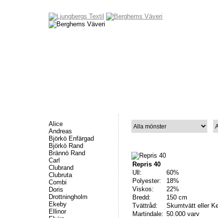
Nyheter
Tygkollektion
Om Berghems Väveri
Kontakt / Beställ
Alice
Andreas
Björkö Enfärgad
Björkö Rand
Brännö Rand
Carl
Repris 40
Clubrand
Ull:
60%
Clubruta
Polyester:
18%
Combi
Viskos:
22%
Doris
Drottningholm
Bredd:
150 cm
Ekeby
Tvättråd:
Skumtvätt eller K
Ellinor
Martindale:
50.000 varv