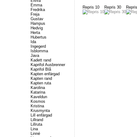
Elvira
Emma
Repris 10
Repris 30
Repri
Fredrika
Freja
Gustav
Hampus
Hedvig
Herta
Hubertus
Ida
Ingegerd
Isblomma
Java
Kadett rand
Kaprifol Ausbrenner
Kaprifol Blå
Kapten enfärgad
Kapten rand
Kapten ruta
Karolina
Katarina
Kaveldun
Kosmos
Kristina
Krusmynta
Lill enfärgad
Lillrand
Lillruta
Lina
Linné